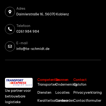
Adres
Daimlerstraße 16, 56070 Koblenz
Telefoon
0261 984 984
E-mail
info@te-schmidt.de
Competenties
Bronnen
Contact
Transporten
Onderneming
Colofon
Uw partner voor
Diensten
Locaties
Privacyverklaring
betrouwbare
Kwaliteitsstandaarden
Carriere
Contactformulier
logistieke