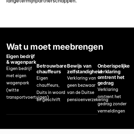
langetermijnpartnerschappen.
Wat
u
moet
meebrengen
Eigen bedrijf
& wagenpark
Betrouwbare
Bewijs van
Onberispelijke
Eigen bedrijf
chauffeurs
zelfstandigheid
verklaring
met eigen
omtrent het
Eigen
Verklaring van
gedrag
wagenpark
chauffeurs,
geen bezwaar
Verklaring
(witte
Duits in woord
van de Duitse
omtrent het
transportvoertuigen)
en geschrift
pensioenverzekering
gedrag zonder
vermeldingen