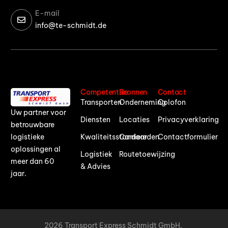
E-mail
info@te-schmidt.de
Competenties
Bronnen
Contact
Transporten
Onderneming
Colofon
Uw partner voor
Diensten
Locaties
Privacyverklaring
betrouwbare
logistieke
Kwaliteitsstandaarden
Carriere
Contactformulier
oplossingen al
Logistiek
Routetoewijzing
meer dan 60
& Advies
jaar.
2026 Transport Express Schmidt GmbH.