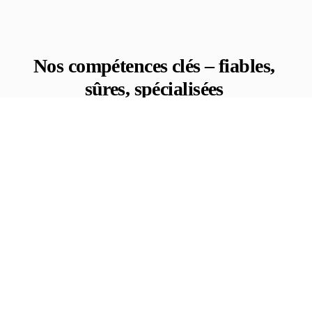
Nos compétences clés – fiables,
sûres, spécialisées
Transports de documents
Livraison sécurisée et ponctuelle de documents
confidentiels – avec preuve de livraison numérique
et fiabilité maximale.