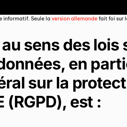
e informatif. Seule la
version allemande
fait foi sur 
au sens des lois s
données, en parti
al sur la protect
 (RGPD), est :