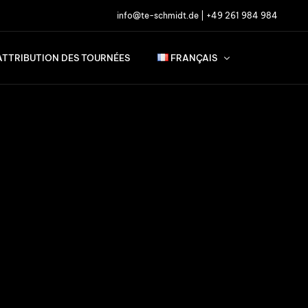
info@te-schmidt.de
|
+49 261 984 984
ATTRIBUTION DES TOURNÉES
FRANÇAIS
English
Français
Nederlands
Deutsch