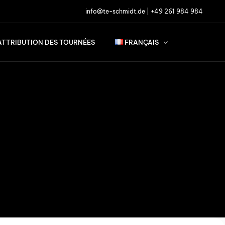
info@te-schmidt.de
|
+49 261 984 984
ATTRIBUTION DES TOURNÉES
FRANÇAIS
English
Français
Nederlands
Deutsch