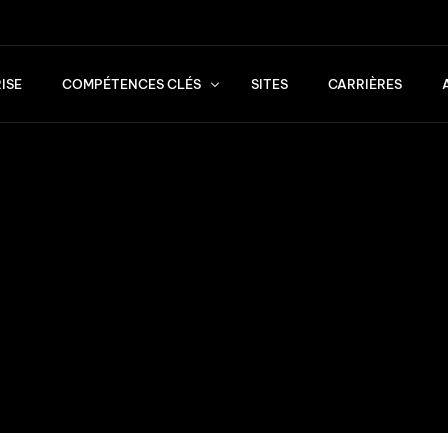
ISE
COMPÉTENCES CLÉS
SITES
CARRIÈRES
Services
Standards de qualité
Transports
Logistique & Conseil