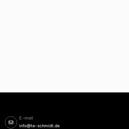
E-mail
info@te-schmidt.de